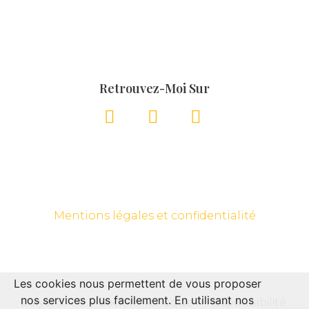
Retrouvez-Moi Sur
Mentions légales et confidentialité
Les cookies nous permettent de vous proposer
nos services plus facilement. En utilisant nos
Balyst S.R.O. – Société Tchèque À Responsabilité 