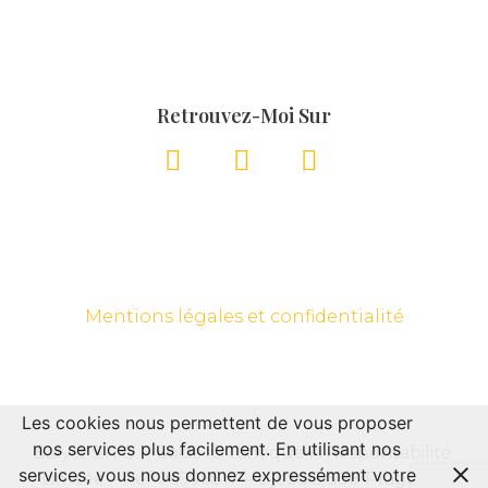
Retrouvez-Moi Sur
Mentions légales et confidentialité
Les cookies nous permettent de vous proposer
nos services plus facilement. En utilisant nos
Balyst S.R.O. – Société Tchèque À Responsabilité 
services, vous nous donnez expressément votre
Limitée – Réf 06996817 – Ujezd 5/598 Prague – 